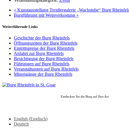
Veranstaltungskategorie:
Event
«
Kunstausstellung Treidlergalerie „Wachstube“ Burg Rheinfels
Burgführung mit Weinverkostung
»
Weiterführende Links
Geschichte der Burg Rheinfels
Öffnungszeiten der Burg Rheinfels
Eintrittspreise der Burg Rheinfels
Anfahrt zur Burg Rheinfels
Besichtigung der Burg Rheinfels
Führungen auf Burg Rheinfels
Veranstaltungen auf Burg Rheinfels
Minengänge der Burg Rheinfels
Entdecken Sie die Burg auf Ihre Art
English
(
Englisch
)
Deutsch