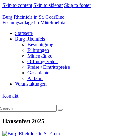
Skip to content
Skip to sidebar
Skip to footer
Burg Rheinfels in St. Goar
Eine
Festungsanlage im Mittelrheintal
Startseite
Burg Rheinfels
Besichtigung
Führungen
Minengänge
Öffnungszeiten
Preise / Eintrittspreise
Geschichte
Anfahrt
Veranstaltungen
Kontakt
Hansenfest 2025