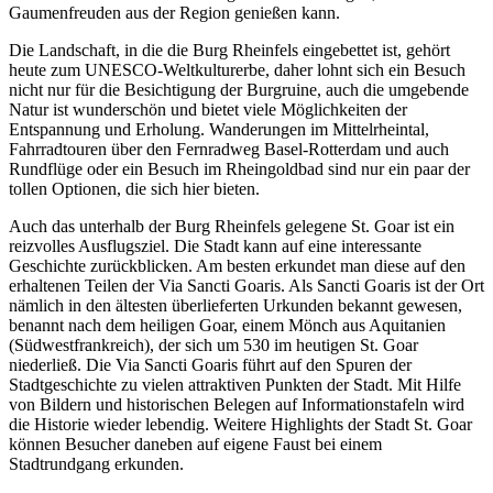
Gaumenfreuden aus der Region genießen kann.
Die Landschaft, in die die Burg Rheinfels eingebettet ist, gehört
heute zum UNESCO-Weltkulturerbe, daher lohnt sich ein Besuch
nicht nur für die Besichtigung der Burgruine, auch die umgebende
Natur ist wunderschön und bietet viele Möglichkeiten der
Entspannung und Erholung. Wanderungen im Mittelrheintal,
Fahrradtouren über den Fernradweg Basel-Rotterdam und auch
Rundflüge oder ein Besuch im Rheingoldbad sind nur ein paar der
tollen Optionen, die sich hier bieten.
Auch das unterhalb der Burg Rheinfels gelegene St. Goar ist ein
reizvolles Ausflugsziel. Die Stadt kann auf eine interessante
Geschichte zurückblicken. Am besten erkundet man diese auf den
erhaltenen Teilen der Via Sancti Goaris. Als Sancti Goaris ist der Ort
nämlich in den ältesten überlieferten Urkunden bekannt gewesen,
benannt nach dem heiligen Goar, einem Mönch aus Aquitanien
(Südwestfrankreich), der sich um 530 im heutigen St. Goar
niederließ. Die Via Sancti Goaris führt auf den Spuren der
Stadtgeschichte zu vielen attraktiven Punkten der Stadt. Mit Hilfe
von Bildern und historischen Belegen auf Informationstafeln wird
die Historie wieder lebendig. Weitere Highlights der Stadt St. Goar
können Besucher daneben auf eigene Faust bei einem
Stadtrundgang erkunden.