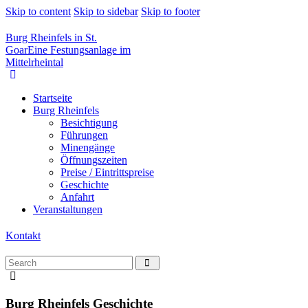
Skip to content
Skip to sidebar
Skip to footer
Burg Rheinfels in St.
Goar
Eine Festungsanlage im
Mittelrheintal
Startseite
Burg Rheinfels
Besichtigung
Führungen
Minengänge
Öffnungszeiten
Preise / Eintrittspreise
Geschichte
Anfahrt
Veranstaltungen
Kontakt
Burg Rheinfels Geschichte