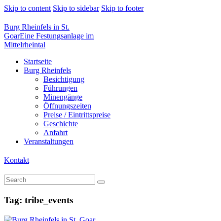
Skip to content
Skip to sidebar
Skip to footer
Burg Rheinfels in St.
Goar
Eine Festungsanlage im
Mittelrheintal
Startseite
Burg Rheinfels
Besichtigung
Führungen
Minengänge
Öffnungszeiten
Preise / Eintrittspreise
Geschichte
Anfahrt
Veranstaltungen
Kontakt
Tag: tribe_events