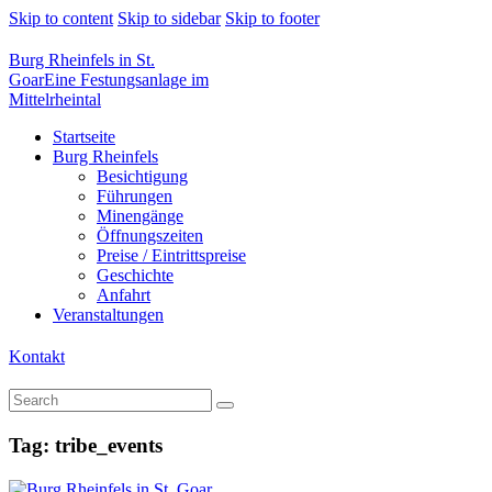
Skip to content
Skip to sidebar
Skip to footer
Burg Rheinfels in St.
Goar
Eine Festungsanlage im
Mittelrheintal
Startseite
Burg Rheinfels
Besichtigung
Führungen
Minengänge
Öffnungszeiten
Preise / Eintrittspreise
Geschichte
Anfahrt
Veranstaltungen
Kontakt
Tag: tribe_events