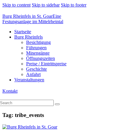
Skip to content
Skip to sidebar
Skip to footer
Burg Rheinfels in St. Goar
Eine
Festungsanlage im Mittelrheintal
Startseite
Burg Rheinfels
Besichtigung
Führungen
Minengänge
Öffnungszeiten
Preise / Eintrittspreise
Geschichte
Anfahrt
Veranstaltungen
Kontakt
Tag: tribe_events