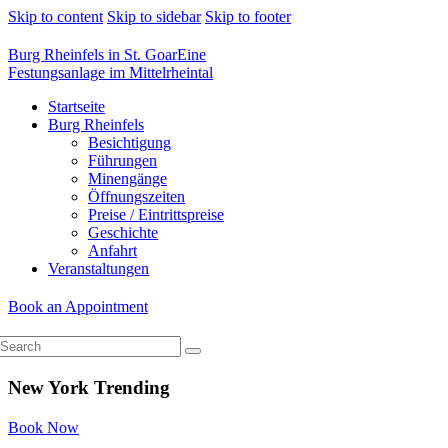
Skip to content
Skip to sidebar
Skip to footer
Burg Rheinfels in St. Goar
Eine
Festungsanlage im Mittelrheintal
Startseite
Burg Rheinfels
Besichtigung
Führungen
Minengänge
Öffnungszeiten
Preise / Eintrittspreise
Geschichte
Anfahrt
Veranstaltungen
Book an Appointment
New York Trending
Book Now