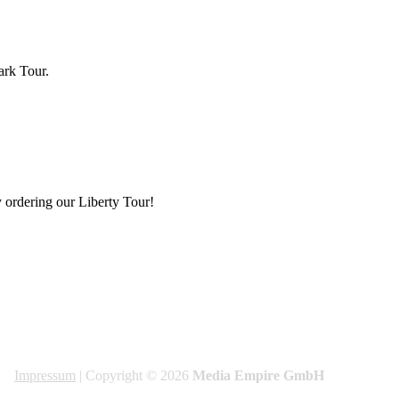
ark Tour.
y ordering our Liberty Tour!
Impressum
| Copyright © 2026
Media Empire GmbH