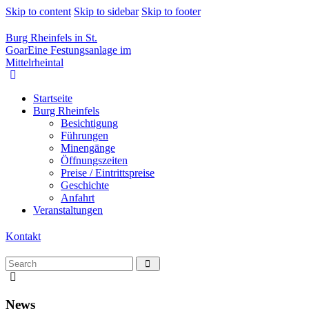
Skip to content
Skip to sidebar
Skip to footer
Burg Rheinfels in St.
Goar
Eine Festungsanlage im
Mittelrheintal
Startseite
Burg Rheinfels
Besichtigung
Führungen
Minengänge
Öffnungszeiten
Preise / Eintrittspreise
Geschichte
Anfahrt
Veranstaltungen
Kontakt
News