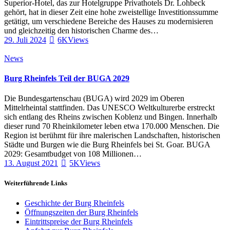
Superior-Hotel, das zur Hotelgruppe Privathotels Dr. Lohbeck
gehört, hat in dieser Zeit eine hohe zweistellige Investitionssumme
getätigt, um verschiedene Bereiche des Hauses zu modernisieren
und gleichzeitig den historischen Charme des…
29. Juli 2024
6K
Views
News
Burg Rheinfels Teil der BUGA 2029
Die Bundesgartenschau (BUGA) wird 2029 im Oberen
Mittelrheintal stattfinden. Das UNESCO Weltkulturerbe erstreckt
sich entlang des Rheins zwischen Koblenz und Bingen. Innerhalb
dieser rund 70 Rheinkilometer leben etwa 170.000 Menschen. Die
Region ist berühmt für ihre malerischen Landschaften, historischen
Städte und Burgen wie die Burg Rheinfels bei St. Goar. BUGA
2029: Gesamtbudget von 108 Millionen…
13. August 2021
5K
Views
Weiterführende Links
Geschichte der Burg Rheinfels
Öffnungszeiten der Burg Rheinfels
Eintrittspreise der Burg Rheinfels