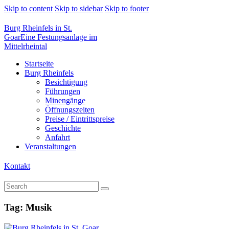
Skip to content
Skip to sidebar
Skip to footer
Burg Rheinfels in St.
Goar
Eine Festungsanlage im
Mittelrheintal
Startseite
Burg Rheinfels
Besichtigung
Führungen
Minengänge
Öffnungszeiten
Preise / Eintrittspreise
Geschichte
Anfahrt
Veranstaltungen
Kontakt
Tag: Musik