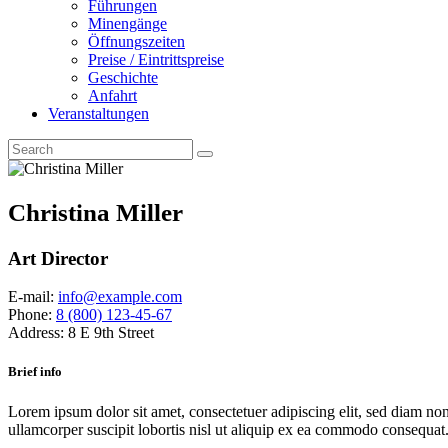
Führungen
Minengänge
Öffnungszeiten
Preise / Eintrittspreise
Geschichte
Anfahrt
Veranstaltungen
Christina Miller
Art Director
E-mail:
info@example.com
Phone:
8 (800) 123-45-67
Address:
8 E 9th Street
Brief info
Lorem ipsum dolor sit amet, consectetuer adipiscing elit, sed diam n
ullamcorper suscipit lobortis nisl ut aliquip ex ea commodo consequat.