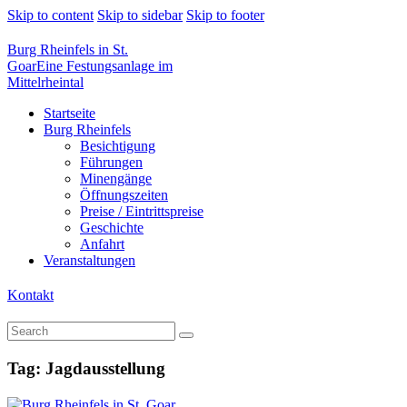
Skip to content
Skip to sidebar
Skip to footer
Burg Rheinfels in St.
Goar
Eine Festungsanlage im
Mittelrheintal
Startseite
Burg Rheinfels
Besichtigung
Führungen
Minengänge
Öffnungszeiten
Preise / Eintrittspreise
Geschichte
Anfahrt
Veranstaltungen
Kontakt
Tag: Jagdausstellung