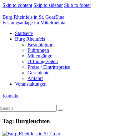
Skip to content
Skip to sidebar
Skip to footer
Burg Rheinfels in St. Goar
Eine
Festungsanlage im Mittelrheintal
Startseite
Burg Rheinfels
Besichtigung
Führungen
Minengänge
Öffnungszeiten
Preise / Eintrittspreise
Geschichte
Anfahrt
Veranstaltungen
Kontakt
Tag: Burgleuchten