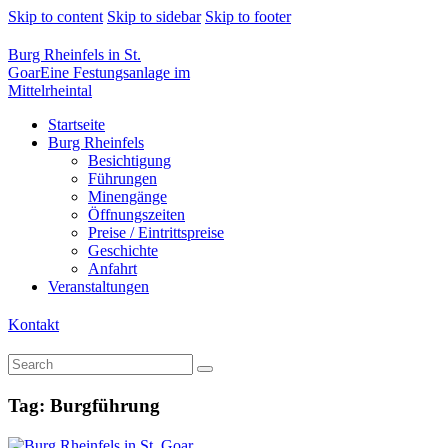
Skip to content
Skip to sidebar
Skip to footer
Burg Rheinfels in St.
Goar
Eine Festungsanlage im
Mittelrheintal
Startseite
Burg Rheinfels
Besichtigung
Führungen
Minengänge
Öffnungszeiten
Preise / Eintrittspreise
Geschichte
Anfahrt
Veranstaltungen
Kontakt
Tag: Burgführung